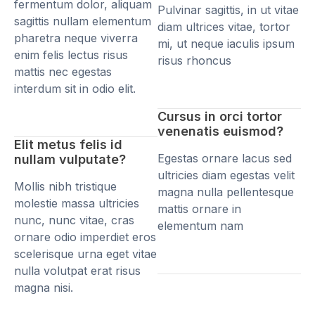
fermentum dolor, aliquam
Pulvinar sagittis, in ut vitae
sagittis nullam elementum
diam ultrices vitae, tortor
pharetra neque viverra
mi, ut neque iaculis ipsum
enim felis lectus risus
risus rhoncus
mattis nec egestas
interdum sit in odio elit.
Cursus in orci tortor
venenatis euismod?
Elit metus felis id
Egestas ornare lacus sed
nullam vulputate?
ultricies diam egestas velit
Mollis nibh tristique
magna nulla pellentesque
molestie massa ultricies
mattis ornare in
nunc, nunc vitae, cras
elementum nam
ornare odio imperdiet eros
scelerisque urna eget vitae
nulla volutpat erat risus
magna nisi.